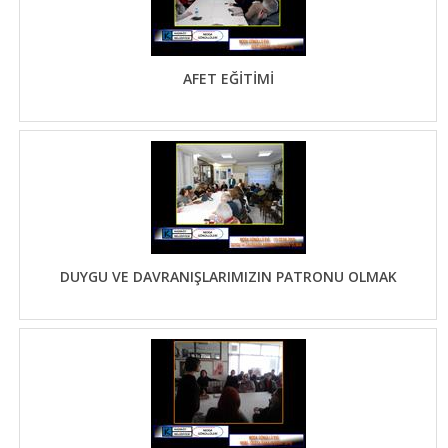
AFET EĞİTİMİ
DUYGU VE DAVRANIŞLARIMIZIN PATRONU OLMAK