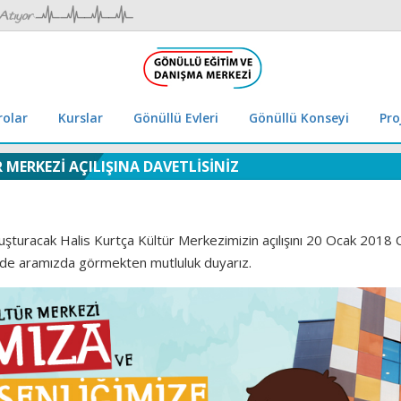
rolar
Kurslar
Gönüllü Evleri
Gönüllü Konseyi
Pro
MERKEZİ AÇILIŞINA DAVETLİSİNİZ
buluşturacak Halis Kurtça Kültür Merkezimizin açılışını 20 Ocak 201
ri de aramızda görmekten mutluluk duyarız.