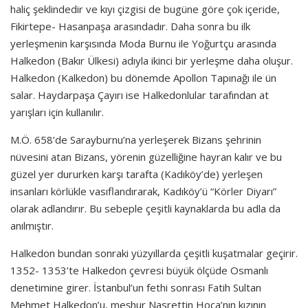
haliç şeklindedir ve kıyı çizgisi de bugüne göre çok içeride,
Fikirtepe- Hasanpaşa arasındadır. Daha sonra bu ilk
yerleşmenin karşısında Moda Burnu ile Yoğurtçu arasında
Halkedon (Bakır Ülkesi) adıyla ikinci bir yerleşme daha oluşur.
Halkedon (Kalkedon) bu dönemde Apollon Tapınağı ile ün
salar. Haydarpaşa Çayırı ise Halkedonlular tarafından at
yarışları için kullanılır.
M.Ö. 658’de Sarayburnu’na yerleşerek Bizans şehrinin
nüvesini atan Bizans, yörenin güzelliğine hayran kalır ve bu
güzel yer dururken karşı tarafta (Kadıköy’de) yerleşen
insanları körlükle vasıflandırarak, Kadıköy’ü “Körler Diyarı”
olarak adlandırır. Bu sebeple çeşitli kaynaklarda bu adla da
anılmıştır.
Halkedon bundan sonraki yüzyıllarda çeşitli kuşatmalar geçirir.
1352- 1353’te Halkedon çevresi büyük ölçüde Osmanlı
denetimine girer. İstanbul’un fethi sonrası Fatih Sultan
Mehmet Halkedon’u, meşhur Nasrettin Hoca’nın kızının