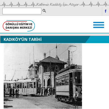
KADIKÖY’ÜN TARİHİ