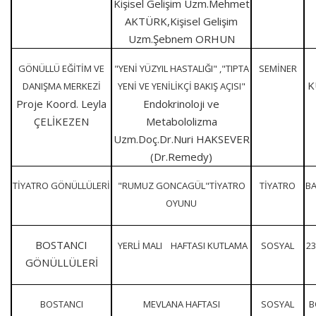
Kişisel Gelişim Uzm.Mehmet
AKTÜRK,Kişisel Gelişim
Uzm.Şebnem ORHUN
GÖNÜLLÜ EĞİTİM VE
"YENİ YÜZYIL HASTALIĞI" ,"TIPTA
SEMİNER
K
DANIŞMA MERKEZİ
YENİ VE YENİLİKÇİ BAKIŞ AÇISI"
Proje Koord. Leyla
Endokrinoloji ve
ÇELİKEZEN
Metabololizma
Uzm.Doç.Dr.Nuri HAKSEVER
(Dr.Remedy)
TİYATRO GÖNÜLLÜLERİ
"RUMUZ GONCAGÜL"TİYATRO
TİYATRO
BA
OYUNU
BOSTANCI
YERLİ MALI HAFTASI KUTLAMA
SOSYAL
23
GÖNÜLLÜLERİ
BOSTANCI
MEVLANA HAFTASI
SOSYAL
B