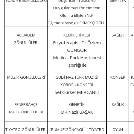
SUADİYE GÖNÜLLÜLERİ
Düşüncenin Gücü ve
SEMİNER
Duygularımızı Yönetmenin
Olumlu Etkileri NLP
Eğitmeni.Ayşegül EKMEKÇİOĞLU
ACIBADEM
KEMİK ERİMESİ
SAĞLIK
A
Fizyoterapist Dr.Özlem
GÖNÜLLÜLERİ
GÜNGÖR
Medical Park Hastanesi
İşbirliği ile
MÜZİK GÖNÜLLÜLERİ
GÜL-İ NAZ TÜRK MÜZİĞİ
KONSER
K
KOROSU KONSERİ
E
Şef:Gürsel MERCANLI
FENERBAHÇE
GENETİK
SAĞLIK
DR.Nazlı BAŞAK
MAH.GÖNÜLLÜLERİ
TİYATRO GÖNÜLLÜLERİ
"RUMUZ GÖNCAGÜL" TİYATRO
OYUN