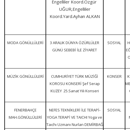
Engelliler Koord.Özgür
UĞUR,Engelliler
Koord.Yard.Ayhan ALKAN
MODA GÖNÜLLÜLERİ
3 ARALIK DÜNYA ÖZÜRLÜLER
SOSYAL
H
GÜNÜ SEBEBİ İLE ZİYARET
E
O
MÜZİK GÖNÜLLÜLERİ
CUMHURİYET TÜRK MÜZİĞİ
KONSER
K
KOROSU KONSERİ Şef Serap
ME
KUZEY 25.Sanat Yılı Konseri
FENERBAHÇE
NEFES TEKNİKLERİ İLE TERAPİ-
SOSYAL
MAH.GÖNÜLLÜLERİ
YOGA TERAPİ VE TAICHI Yoga ve
Taıchı Uzmanı Nurlan DEMİRBAĞ