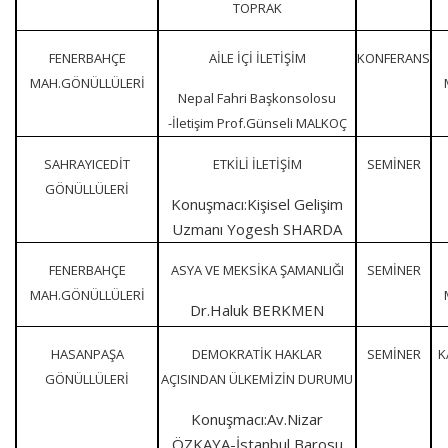
TOPRAK
FENERBAHÇE
AİLE İÇİ İLETİŞİM
KONFERANS
MAH.GÖNÜLLÜLERİ
Nepal Fahri Başkonsolosu
-İletişim Prof.Günseli MALKOÇ
SAHRAYICEDİT
ETKİLİ İLETİŞİM
SEMİNER
GÖNÜLLÜLERİ
Konuşmacı:Kişisel Gelişim
Uzmanı Yogesh SHARDA
FENERBAHÇE
ASYA VE MEKSİKA ŞAMANLIĞI
SEMİNER
MAH.GÖNÜLLÜLERİ
Dr.Haluk BERKMEN
HASANPAŞA
DEMOKRATİK HAKLAR
SEMİNER
K
GÖNÜLLÜLERİ
AÇISINDAN ÜLKEMİZİN DURUMU
Konuşmacı:Av.Nizar
ÖZKAYA-İstanbul Barosu