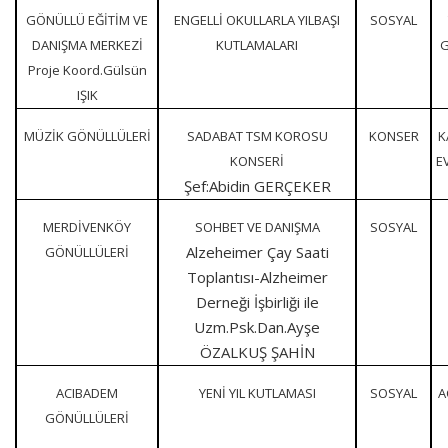
GÖNÜLLÜ EĞİTİM VE
ENGELLİ OKULLARLA YILBAŞI
SOSYAL
DANIŞMA MERKEZİ
KUTLAMALARI
G
Proje Koord.Gülsün
IŞIK
MÜZİK GÖNÜLLÜLERİ
SADABAT TSM KOROSU
KONSER
K
KONSERİ
E
Şef:Abidin GERÇEKER
MERDİVENKÖY
SOHBET VE DANIŞMA
SOSYAL
Alzeheimer Çay Saati
GÖNÜLLÜLERİ
Toplantısı-Alzheimer
Derneği İşbirliği ile
Uzm.Psk.Dan.Ayşe
ÖZALKUŞ ŞAHİN
ACIBADEM
YENİ YIL KUTLAMASI
SOSYAL
A
GÖNÜLLÜLERİ