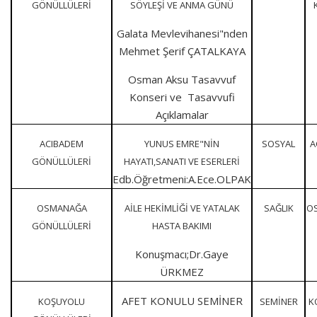
GÖNÜLLÜLERİ
SÖYLEŞİ VE ANMA GÜNÜ
Galata Mevlevihanesi"nden
Mehmet Şerif ÇATALKAYA
Osman Aksu Tasavvuf
Konseri ve Tasavvufi
Açıklamalar
ACIBADEM
YUNUS EMRE"NİN
SOSYAL
A
GÖNÜLLÜLERİ
HAYATI,SANATI VE ESERLERİ
Edb.Öğretmeni:A.Ece.OLPAK
OSMANAĞA
AİLE HEKİMLİĞİ VE YATALAK
SAĞLIK
O
GÖNÜLLÜLERİ
HASTA BAKIMI
Konuşmacı;Dr.Gaye
ÜRKMEZ
AFET KONULU SEMİNER
KOŞUYOLU
SEMİNER
K