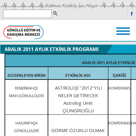
ARALIK 2011 AYLIK ETKİNLİK PROGRAMI
ARALIK 2011 AYLIK ETKİNLİ
DÜZENLEYEN BİRİM
ETKİNLİK ADI
İÇERİĞİ
ASTROLOJİ "2012"YILI
FENERBAHÇE
KONFERANS
NELER GETİRECEK
MAH.GÖNÜLLÜLERİ
Astrolog Ümit
ÇİLİNGİROĞLU
HASANPAŞA
KONFERANS
H
GÖRME ÖZÜRLÜ OLMAK
GÖNÜLLÜLERİ