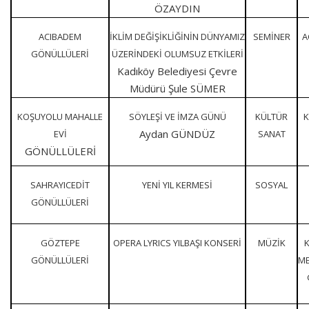
ÖZAYDIN
ACIBADEM
İKLİM DEĞİŞİKLİĞİNİN DÜNYAMIZ
SEMİNER
A
GÖNÜLLÜLERİ
ÜZERİNDEKİ OLUMSUZ ETKİLERİ
Kadıköy Belediyesi Çevre
Müdürü Şule SÜMER
KOŞUYOLU MAHALLE
SÖYLEŞİ VE İMZA GÜNÜ
KÜLTÜR
K
Aydan GÜNDÜZ
EVİ
SANAT
GÖNÜLLÜLERİ
SAHRAYICEDİT
YENİ YIL KERMESİ
SOSYAL
GÖNÜLLÜLERİ
GÖZTEPE
OPERA LYRICS YILBAŞI KONSERİ
MÜZİK
K
GÖNÜLLÜLERİ
ME