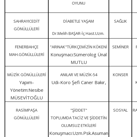
OYUNU
SAHRAYICEDİT
DİABETLE YAŞAM
SAĞLIK
GÖNÜLLÜLERİ
Dr.Melih BAŞAR-İç Hast.Uzm.
FENERBAHÇE
"ARINAK"TÜRKÇEMİZİN KÖKENİ
SEMİNER
Konuşmacı:Sümerolog Ünal
MAH.GÖNÜLLÜLERİ
MUTLU
MÜZİK GÖNÜLLÜLERİ
ANILAR VE MÜZİK-54
KONSER
Yapım-
Udi-Koro Şefi Caner Bakır,
Yönetim:Nesibe
MÜSEVİTOĞLU
RASİMPAŞA
"ŞİDDET"
SOSYAL
R
GÖNÜLLÜLERİ
TOPLUMDA TACİZ VE ŞİDDETİN
OLUMSUZ ETKİLERİ
Konuşmacı:Uzm.Psk.Asuman