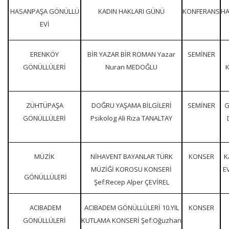
HASANPAŞA GÖNÜLLÜ
KADIN HAKLARI GÜNÜ
KONFERANS
HA
EVİ
ERENKÖY
BİR YAZAR BİR ROMAN Yazar
SEMİNER
GÖNÜLLÜLERİ
Nuran MEDOĞLU
ZÜHTÜPAŞA
DOĞRU YAŞAMA BİLGİLERİ
SEMİNER
G
GÖNÜLLÜLERİ
Psikolog Ali Rıza TANALTAY
MÜZİK
NİHAVENT BAYANLAR TÜRK
KONSER
K
MÜZİĞİ KOROSU KONSERİ
E
GÖNÜLLÜLERİ
Şef:Recep Alper ÇEVİREL
ACIBADEM
ACIBADEM GÖNÜLLÜLERİ 10.YIL
KONSER
GÖNÜLLÜLERİ
KUTLAMA KONSERİ Şef:Oğuzhan