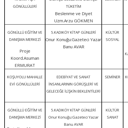
GÖNÜLLÜLERİ
TÜKETİM
Beslenme ve Diyet
Uzm.Arzu GÖKMEN
GÖNÜLLÜ EĞİTİM VE
5.KADIKÖY KİTAP GÜNLERİ
KÜLTÜR
Onur Konuğu:Gazeteci Yazar
DANIŞMA MERKEZİ
SOSYAL
Banu AVAR
Proje
K
Koord.Asuman
ERMURAT
KOŞUYOLU MAHALLE
EDEBİYAT VE SANAT
SEMİNER
K
EVİ GÖNÜLLÜLERİ
İNSANLARININ GÖRÜŞLERİ VE
GELECEĞE İLİŞKİN BEKLENTİLERİ
GÖNÜLLÜ EĞİTİM VE
5.KADIKÖY KİTAP GÜNLERİ
KÜLTÜR
DANIŞMA MERKEZİ
Onur Konuğu:Gazeteci Yazar
SANAT
Banu AVAR