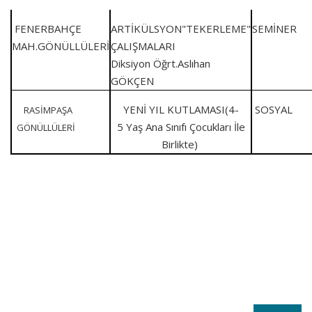
FENERBAHÇE
ARTİKÜLSYON"TEKERLEME"
SEMİ
MAH.GÖNÜLLÜLERİ
ÇALIŞMALARI
Diksiyon Öğrt.Aslıhan
GÖKÇEN
YENİ YIL KUTLAMASI(4-
SOSYAL
RASİMPAŞA
5 Yaş Ana Sınıfı Çocukları İle
GÖNÜLLÜLERİ
Birlikte)