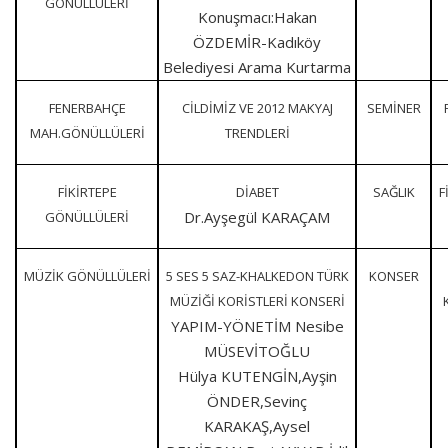
GÖNÜLLÜLERİ
Konuşmacı:Hakan
ÖZDEMİR-Kadıköy
Belediyesi Arama Kurtarma
FENERBAHÇE
CİLDİMİZ VE 2012 MAKYAJ
SEMİNER
MAH.GÖNÜLLÜLERİ
TRENDLERİ
FİKİRTEPE
DİABET
SAĞLIK
F
Dr.Ayşegül KARAÇAM
GÖNÜLLÜLERİ
MÜZİK GÖNÜLLÜLERİ
5 SES 5 SAZ-KHALKEDON TÜRK
KONSER
MÜZİĞİ KORİSTLERİ KONSERİ
YAPIM-YÖNETİM Nesibe
MÜSEVİTOĞLU
Hülya KUTENGİN,Ayşin
ÖNDER,Sevinç
KARAKAŞ,Aysel