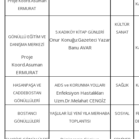
Proje Koord.Asuman
K
ERMURAT
KÜLTÜR
5.KADIKÖY KİTAP GÜNLERİ
SANAT
GÖNÜLLÜ EĞİTİM VE
Onur Konuğu:Gazeteci Yazar
DANIŞMA MERKEZİ
Banu AVAR
K
Proje
Koord.Asuman
ERMURAT
HASANPAŞA VE
AIDS ve KORUNMA YOLLARI
SAĞLIK
K
Enfeksiyon Hastalıkları
CADDEBOSTAN
Uzm.Dr.Melahat CENGİZ
GÖNÜLLÜLERİ
BOSTANCI
YAŞLILAR İLE YENİ YILA MERHABA
SOSYAL
F
GÖNÜLLÜLERİ
TOPLANTISI
D