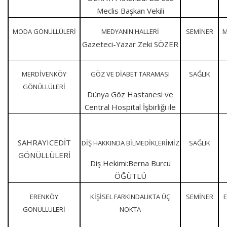
Meclis Başkan Vekili
MODA GÖNÜLLÜLERİ
MEDYANIN HALLERİ
SEMİNER
M
Gazeteci-Yazar Zeki SÖZER
MERDİVENKÖY
GÖZ VE DİABET TARAMASI
SAĞLIK
GÖNÜLLÜLERİ
Dünya Göz Hastanesi ve
Central Hospital İşbirliği ile
SAHRAYICEDİT
DİŞ HAKKINDA BİLMEDİKLERİMİZ
SAĞLIK
GÖNÜLLÜLERİ
Diş Hekimi:Berna Burcu
ÖĞÜTLÜ
ERENKÖY
KİŞİSEL FARKINDALIKTA ÜÇ
SEMİNER
GÖNÜLLÜLERİ
NOKTA