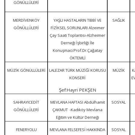
GÖNÜLLÜLERİ
MERDİVENKÖY
YAŞLI HASTALARIN TIBBİ VE
SAĞLIK
GÖNÜLLÜLERİ
FİZİKSEL SORUNLARI Alzeimer
Çay Saati Toplantısı-Alzheimer
Derneği İşbirliği İle
Konuşmacı:Prof.Dr.Çağatay
ÖKTEMLİ
MÜZİK GÖNÜLLÜLERİ
LALEZAR TÜRK MÜZİĞİ KORUSU
MÜZİK
K
KONSERİ
E
Şef:Hayri PEKŞEN
SAHRAYICEDİT
MEVLANA HAFTASI Abdülhamit
SOSYAL
GÖNÜLLÜLERİ
ÇAKMUT -Kadıköy Mevlana
Eğitim ve Kültür Derneği
FENERYOLU
MEVLANA FELSEFESİ HAKKINDA
SOSYAL