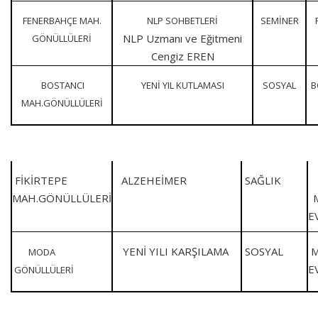
FENERBAHÇE MAH.
NLP SOHBETLERİ
SEMİNER
NLP Uzmanı ve Eğitmeni
GÖNÜLLÜLERİ
Cengiz EREN
BOSTANCI
YENİ YIL KUTLAMASI
SOSYAL
B
MAH.GÖNÜLLÜLERİ
FİKİRTEPE
ALZEHEİMER
SAĞLIK
MAH.GÖNÜLLÜLERİ
YENİ YILI KARŞILAMA
SOSYAL
M
MODA
E
GÖNÜLLÜLERİ