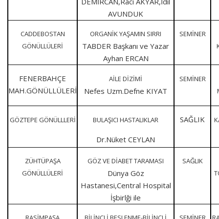
DEMİRCAN,Raci AKYAR,İdil
AVUNDUK
CADDEBOSTAN
ORGANİK YAŞAMIN SIRRI
SEMİNER
TABDER Başkanı ve Yazar
GÖNÜLLÜLERİ
Ayhan ERCAN
FENERBAHÇE
AİLE DİZİMİ
SEMİNER
MAH.GÖNÜLLÜLERİ
Nefes Uzm.Defne KIYAT
SAĞLIK
GÖZTEPE GÖNÜLLLERİ
BULAŞICI HASTALIKLAR
K
Dr.Nüket CEYLAN
ZÜHTÜPAŞA
GÖZ VE DİABET TARAMASI
SAĞLIK
Dünya Göz
GÖNÜLLÜLERİ
T
Hastanesi,Central Hospital
İşbirlği ile
RASİMPAŞA
BİLİNÇLİ BESLENME-BİLİNÇLİ
SEMİNER
R