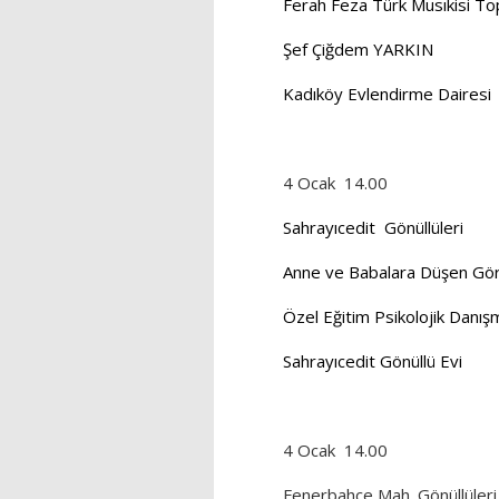
Ferah Feza Türk Musıkisi To
Şef Çiğdem YARKIN
Kadıköy Evlendirme Dairesi
4 Ocak
14.00
Sahrayıcedit
Gönüllüleri
Anne ve Babalara Düşen Gör
Özel Eğitim Psikolojik Danı
Sahrayıcedit Gönüllü Evi
4 Ocak
14.00
Fenerbahçe Mah. Gönüllüleri