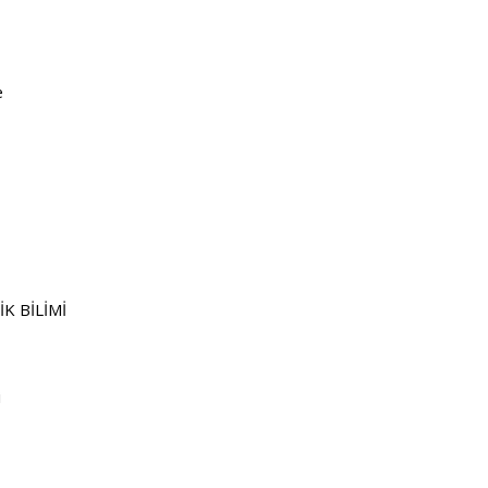
e
İK
BİLİMİ
i