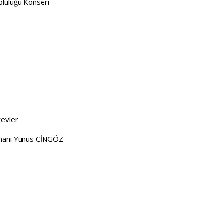
pluluğu Konseri
evler
şmanı Yunus CİNGÖZ