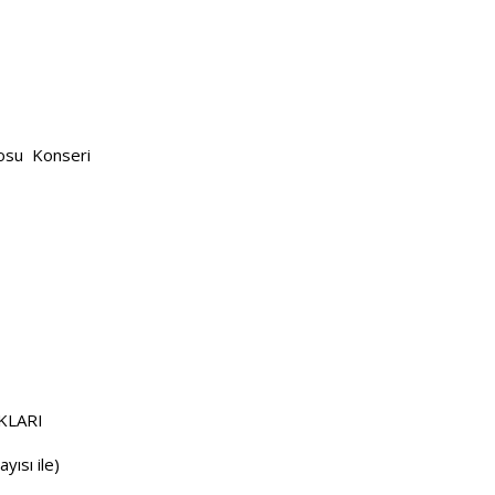
osu
Konseri
KLARI
yısı ile)