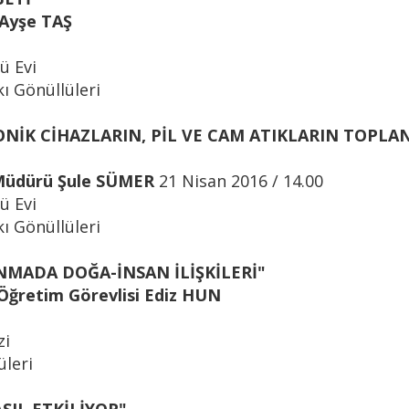
 Ayşe TAŞ
ü Evi
ı Gönüllüleri
ONİK CİHAZLARIN, PİL VE CAM ATIKLARIN TOPLA
 Müdürü Şule SÜMER
21 Nisan 2016 / 14.00
ü Evi
ı Gönüllüleri
MADA DOĞA-İNSAN İLİŞKİLERİ"
Öğretim Görevlisi Ediz HUN
zi
üleri