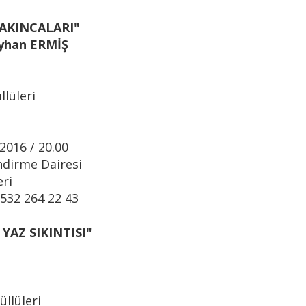
SAKINCALARI"
Ayhan ERMİŞ
lüleri
2016 / 20.00
ndirme Dairesi
eri
0532 264 22 43
YAZ SIKINTISI"
llüleri