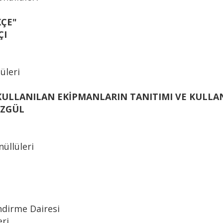
ÇE"
ÇI
üleri
KULLANILAN EKİPMANLARIN TANITIMI VE KULLA
ÖZGÜL
üllüleri
ndirme Dairesi
eri