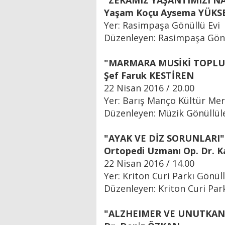
"ZEKAMIZ YAŞANTIMIZI NA
Yaşam Koçu Aysema YÜKS
Yer: Rasimpaşa Gönüllü Evi
Düzenleyen: Rasimpaşa Gönü
"MARMARA MUSİKİ TOPL
Şef Faruk KESTİREN
22 Nisan 2016 / 20.00
Yer: Barış Manço Kültür Mer
Düzenleyen: Müzik Gönüllül
"AYAK VE DİZ SORUNLARI"
Ortopedi Uzmanı Op. Dr. 
22 Nisan 2016 / 14.00
Yer: Kriton Curi Parkı Gönüll
Düzenleyen: Kriton Curi Park
"ALZHEIMER VE UNUTKAN