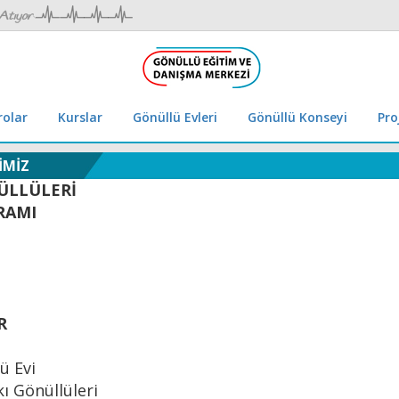
rolar
Kurslar
Gönüllü Evleri
Gönüllü Konseyi
Pro
İMİZ
ÜLLÜLERİ
RAMI
R
ü Evi
ı Gönüllüleri