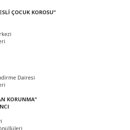
ESLİ ÇOCUK KOROSU"
rkezi
eri
ndirme Dairesi
eri
DAN KORUNMA"
ANCI
i
nüllüleri