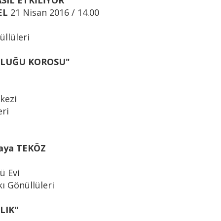
SIL ETKİLİYOR"
EL
21 Nisan 2016 / 14.00
llüleri
ULUĞU KOROSU"
kezi
eri
Kaya TEKÖZ
ü Evi
ı Gönüllüleri
LIK"