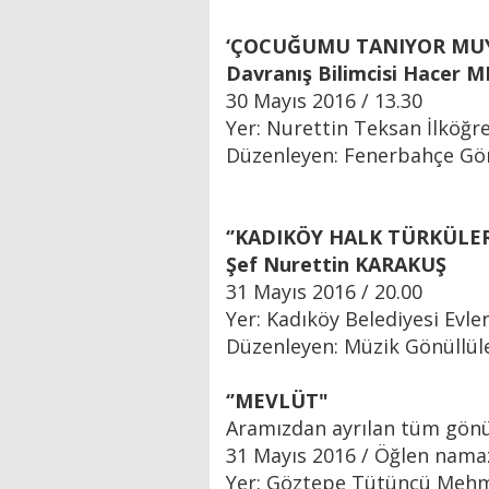
‘ÇOCUĞUMU TANIYOR MU
Davranış Bilimcisi Hacer 
30 Mayıs 2016 / 13.30
Yer: Nurettin Teksan İlköğr
Düzenleyen: Fenerbahçe Gön
‘’KADIKÖY HALK TÜRKÜLERİ
Şef Nurettin KARAKUŞ
31 Mayıs 2016 / 20.00
Yer: Kadıköy Belediyesi Evle
Düzenleyen: Müzik Gönüllül
‘’MEVLÜT"
Aramızdan ayrılan tüm gönüll
31 Mayıs 2016 / Öğlen namaz
Yer: Göztepe Tütüncü Mehm