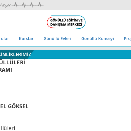
rolar
Kurslar
Gönüllü Evleri
Gönüllü Konseyi
Pro
KİNLİKLERİMİZ
ÜLLÜLERİ
RAMI
KEL GÖKSEL
lüleri