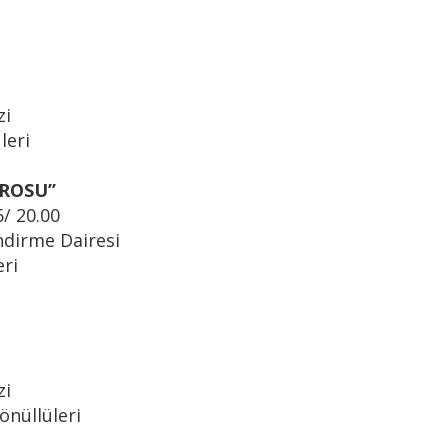
zi
leri
ROSU’’
/ 20.00
ndirme Dairesi
eri
zi
nüllüleri