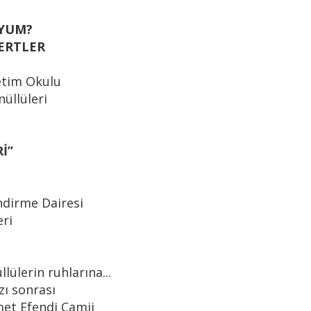
YUM?
MERTLER
etim Okulu
üllüleri
’’
ndirme Dairesi
eri
ülerin ruhlarına...
ı sonrası
et Efendi Camii