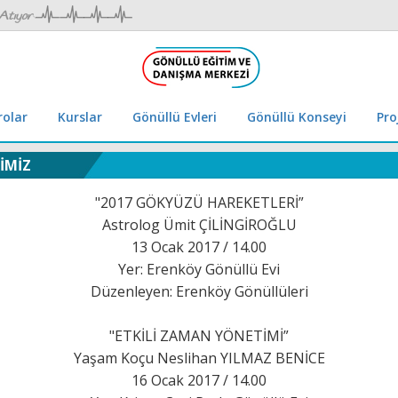
rolar
Kurslar
Gönüllü Evleri
Gönüllü Konseyi
Pro
RİMİZ
"2017 GÖKYÜZÜ HAREKETLERİ”
Astrolog Ümit ÇİLİNGİROĞLU
13 Ocak 2017 / 14.00
Yer: Erenköy Gönüllü Evi
Düzenleyen: Erenköy Gönüllüleri
"ETKİLİ ZAMAN YÖNETİMİ”
Yaşam Koçu Neslihan YILMAZ BENİCE
16 Ocak 2017 / 14.00