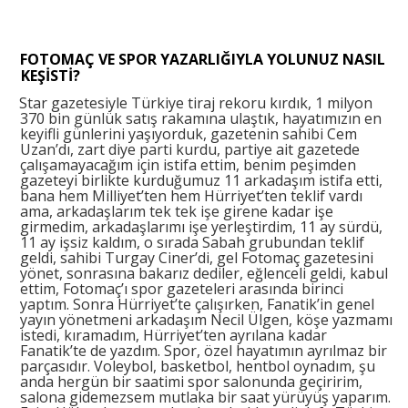
FOTOMAÇ VE SPOR YAZARLIĞIYLA YOLUNUZ NASIL
KEŞİSTİ?
Star gazetesiyle Türkiye tiraj rekoru kırdık, 1 milyon
370 bin günlük satış rakamına ulaştık, hayatımızın en
keyifli günlerini yaşıyorduk, gazetenin sahibi Cem
Uzan’dı, zart diye parti kurdu, partiye ait gazetede
çalışamayacağım için istifa ettim, benim peşimden
gazeteyi birlikte kurduğumuz 11 arkadaşım istifa etti,
bana hem Milliyet’ten hem Hürriyet’ten teklif vardı
ama, arkadaşlarım tek tek işe girene kadar işe
girmedim, arkadaşlarımı işe yerleştirdim, 11 ay sürdü,
11 ay işsiz kaldım, o sırada Sabah grubundan teklif
geldi, sahibi Turgay Ciner’di, gel Fotomaç gazetesini
yönet, sonrasına bakarız dediler, eğlenceli geldi, kabul
ettim, Fotomaç’ı spor gazeteleri arasında birinci
yaptım. Sonra Hürriyet’te çalışırken, Fanatik’in genel
yayın yönetmeni arkadaşım Necil Ülgen, köşe yazmamı
istedi, kıramadım, Hürriyet’ten ayrılana kadar
Fanatik’te de yazdım. Spor, özel hayatımın ayrılmaz bir
parçasıdır. Voleybol, basketbol, hentbol oynadım, şu
anda hergün bir saatimi spor salonunda geçiririm,
salona gidemezsem mutlaka bir saat yürüyüş yaparım.