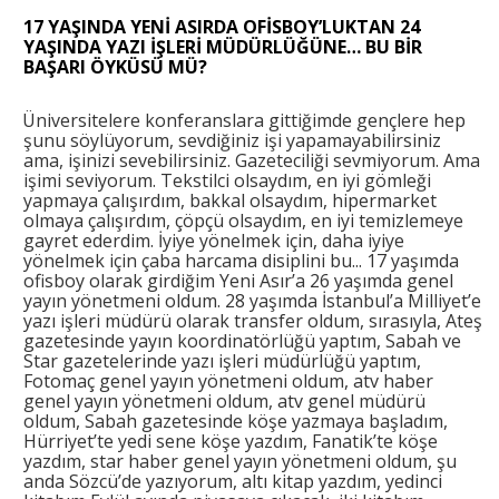
17 YAŞINDA YENİ ASIRDA OFİSBOY’LUKTAN 24
YAŞINDA YAZI İŞLERİ MÜDÜRLÜĞÜNE… BU BİR
BAŞARI ÖYKÜSÜ MÜ?
Üniversitelere konferanslara gittiğimde gençlere hep
şunu söylüyorum, sevdiğiniz işi yapamayabilirsiniz
ama, işinizi sevebilirsiniz. Gazeteciliği sevmiyorum. Ama
işimi seviyorum. Tekstilci olsaydım, en iyi gömleği
yapmaya çalışırdım, bakkal olsaydım, hipermarket
olmaya çalışırdım, çöpçü olsaydım, en iyi temizlemeye
gayret ederdim. İyiye yönelmek için, daha iyiye
yönelmek için çaba harcama disiplini bu... 17 yaşımda
ofisboy olarak girdiğim Yeni Asır’a 26 yaşımda genel
yayın yönetmeni oldum. 28 yaşımda İstanbul’a Milliyet’e
yazı işleri müdürü olarak transfer oldum, sırasıyla, Ateş
gazetesinde yayın koordinatörlüğü yaptım, Sabah ve
Star gazetelerinde yazı işleri müdürlüğü yaptım,
Fotomaç genel yayın yönetmeni oldum, atv haber
genel yayın yönetmeni oldum, atv genel müdürü
oldum, Sabah gazetesinde köşe yazmaya başladım,
Hürriyet’te yedi sene köşe yazdım, Fanatik’te köşe
yazdım, star haber genel yayın yönetmeni oldum, şu
anda Sözcü’de yazıyorum, altı kitap yazdım, yedinci