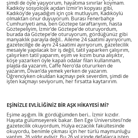
şimdi de öyle yaşıyorum, hayatıma sınırlar koymam.
Kadıköy sosyolojik açıdan İzmir’in kopyası gibi,
Kadıköy’de yaşadığım için çok mutluyum, Kadıköylü
olmaktan onur duyuyorum. Burası Fenerbahçe
Cumhuriyeti ama, ben Göztepe taraftarıyım, hasta
Göztepeliyim, İzmir’de Göztepe’de oturuyordum,
burada da Göztepe’de oturuyorum, gördüğünüz gibi
manyaklık parayla değil... Aileme 24 saatimi ayırıyorum,
gazeteciliğe de aynı 24 saatimi ayırıyorum, gazetecilik
mesaiyle yapılacak bir iş değil, tatil yaparken çalışırım,
çalışırken tatil yaparım, eşim ve kızım buna alışıktır,
köşe yazarken öyle kapalı odalar filan kullanmam,
plajda da yazarım, Caffe Nero’da otururken de
yazarım, Divan’da yemek yerken de yazarım.
Öğrenciyken okuldan kaçmayı pek severdim, şimdi de
işten kaçmayı seviyorum, her fırsatta kaytarırım.
EŞİNİZLE EVLİLİĞİNİZ BİR AŞK HİKAYESİ Mİ?
Eşime aşığım. İlk gördüğümden beri... İzmir kızıdır.
Hayata gülümseyerek bakar. Ben Ege Üniversitesi’nde
gazetecilik okuyordum, Hülya eczacılık fakültesinde
okuyordu, benimle çıkması için her türlü maymunluğu
yaptım, 26 yıldır evliyiz. Bu 26 yıl içinde defalarca işten