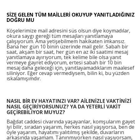
SİZE GELEN TÜM MAİLLERİ OKUYUP YANITLADIĞINIZ
DOĞRU MU
Köşelerimize mail adresini süs olsun diye koymadılar,
okura saygı gereği tüm mesajları yanıtlamaya
çalışıyorum. Ama yetişebilmem hakikaten imkansız.
Bana her gün 10 binin üzerinde mail gelir. Sabah bir
saat, akşam bir saat, her gün en az iki saatimi mesaj
yanıtlamaya ayırıyorum, tek kelime bile olsa yanıt
vermeye gayret ediyorum, ertesi sabah bir 10 bin
mesaj daha geleceği için, yanıtlayamadıklarım maalesef
siliniyor. Eğer cevap vermediysem, bilin ki, bu yüzden
ıskalamışımdır.
NASIL BİR EV HAYATINZI VAR? AİLENİZLE VAKTİNİZİ
NASIL GEÇİRİYORSUNUZ? YA DA YETERLİ VAKİT
GEÇİREBİLİYOR MUYUZ?
Bağdat caddesi civarında yaşayanlar, komşularım gayet
iyi bilir, sıradan yaşarım, herkes nasıl yaşıyorsa, ben de
öyle yaşarım, hayatımı yalıtılmış şekilde, duvarların
arkasında yaşamam. Tanınmıyorken nasıl yaşıyorsam,