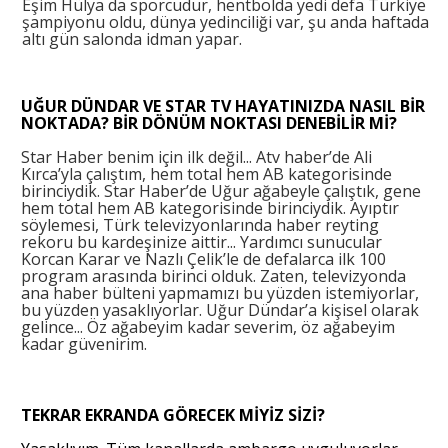
Eşim Hülya da sporcudur, hentbolda yedi defa Türkiye
şampiyonu oldu, dünya yedinciliği var, şu anda haftada
altı gün salonda idman yapar.
UĞUR DÜNDAR VE STAR TV HAYATINIZDA NASIL BİR
NOKTADA? BİR DÖNÜM NOKTASI DENEBİLİR Mİ?
Star Haber benim için ilk değil... Atv haber’de Ali
Kırca’yla çalıştım, hem total hem AB kategorisinde
birinciydik. Star Haber’de Uğur ağabeyle çalıştık, gene
hem total hem AB kategorisinde birinciydik. Ayıptır
söylemesi, Türk televizyonlarında haber reyting
rekoru bu kardeşinize aittir... Yardımcı sunucular
Korcan Karar ve Nazlı Çelik’le de defalarca ilk 100
program arasında birinci olduk. Zaten, televizyonda
ana haber bülteni yapmamızı bu yüzden istemiyorlar,
bu yüzden yasaklıyorlar. Uğur Dündar’a kişisel olarak
gelince... Öz ağabeyim kadar severim, öz ağabeyim
kadar güvenirim.
TEKRAR EKRANDA GÖRECEK MİYİZ SİZİ?