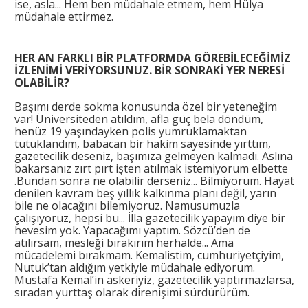
ise, asla... Hem ben müdahale etmem, hem Hülya
müdahale ettirmez.
HER AN FARKLI BİR PLATFORMDA GÖREBİLECEĞİMİZ
İZLENİMİ VERİYORSUNUZ. BİR SONRAKİ YER NERESİ
OLABİLİR?
Başımı derde sokma konusunda özel bir yeteneğim
var! Üniversiteden atıldım, afla güç bela döndüm,
henüz 19 yaşındayken polis yumruklamaktan
tutuklandım, babacan bir hakim sayesinde yırttım,
gazetecilik deseniz, başımıza gelmeyen kalmadı. Aslına
bakarsanız zırt pırt işten atılmak istemiyorum elbette
.Bundan sonra ne olabilir derseniz... Bilmiyorum. Hayat
denilen kavram beş yıllık kalkınma planı değil, yarın
bile ne olacağını bilemiyoruz. Namusumuzla
çalışıyoruz, hepsi bu... İlla gazetecilik yapayım diye bir
hevesim yok. Yapacağımı yaptım. Sözcü’den de
atılırsam, mesleği bırakırım herhalde... Ama
mücadelemi bırakmam. Kemalistim, cumhuriyetçiyim,
Nutuk’tan aldığım yetkiyle müdahale ediyorum.
Mustafa Kemal’in askeriyiz, gazetecilik yaptırmazlarsa,
sıradan yurttaş olarak direnişimi sürdürürüm.