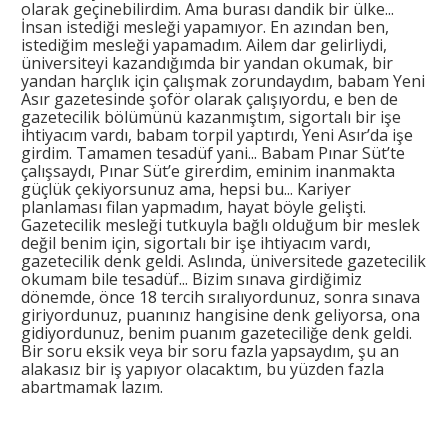
olarak geçinebilirdim. Ama burası dandik bir ülke...
İnsan istediği mesleği yapamıyor. En azından ben,
istediğim mesleği yapamadım. Ailem dar gelirliydi,
üniversiteyi kazandığımda bir yandan okumak, bir
yandan harçlık için çalışmak zorundaydım, babam Yeni
Asır gazetesinde şoför olarak çalışıyordu, e ben de
gazetecilik bölümünü kazanmıştım, sigortalı bir işe
ihtiyacım vardı, babam torpil yaptırdı, Yeni Asır’da işe
girdim. Tamamen tesadüf yani... Babam Pınar Süt’te
çalışsaydı, Pınar Süt’e girerdim, eminim inanmakta
güçlük çekiyorsunuz ama, hepsi bu... Kariyer
planlaması filan yapmadım, hayat böyle gelişti.
Gazetecilik mesleği tutkuyla bağlı olduğum bir meslek
değil benim için, sigortalı bir işe ihtiyacım vardı,
gazetecilik denk geldi. Aslında, üniversitede gazetecilik
okumam bile tesadüf... Bizim sınava girdiğimiz
dönemde, önce 18 tercih sıralıyordunuz, sonra sınava
giriyordunuz, puanınız hangisine denk geliyorsa, ona
gidiyordunuz, benim puanım gazeteciliğe denk geldi.
Bir soru eksik veya bir soru fazla yapsaydım, şu an
alakasız bir iş yapıyor olacaktım, bu yüzden fazla
abartmamak lazım.