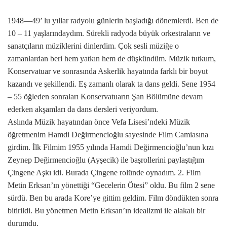
1948—49’ lu yıllar radyolu günlerin başladığı dönemlerdi. Ben de
10 – 11 yaşlarındaydım. Sürekli radyoda büyük orkestraların ve
sanatçıların müziklerini dinlerdim. Çok sesli müziğe o
zamanlardan beri hem yatkın hem de düşkündüm. Müzik tutkum,
Konservatuar ve sonrasında Askerlik hayatında farklı bir boyut
kazandı ve şekillendi. Eş zamanlı olarak ta dans geldi. Sene 1954
– 55 öğleden sonraları Konservatuarın Şan Bölümüne devam
ederken akşamları da dans dersleri veriyordum.
Aslında Müzik hayatından önce Vefa Lisesi’ndeki Müzik
öğretmenim Hamdi Değirmencioğlu sayesinde Film Camiasına
girdim. İlk Filmim 1955 yılında Hamdi Değirmencioğlu’nun kızı
Zeynep Değirmencioğlu (Ayşecik) ile başrollerini paylaştığım
Çingene Aşkı idi. Burada Çingene rolünde oynadım. 2. Film
Metin Erksan’ın yönettiği “Gecelerin Ötesi” oldu. Bu film 2 sene
sürdü. Ben bu arada Kore’ye gittim geldim. Film döndükten sonra
bitirildi. Bu yönetmen Metin Erksan’ın idealizmi ile alakalı bir
durumdu.