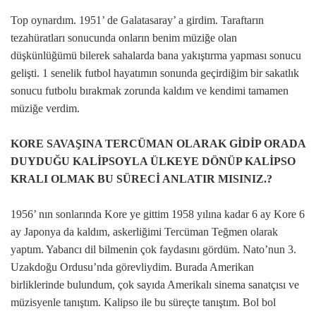
Top oynardım. 1951’ de Galatasaray’ a girdim. Taraftarın
tezahüratları sonucunda onların benim müziğe olan
düşkünlüğümü bilerek sahalarda bana yakıştırma yapması sonucu
gelişti. 1 senelik futbol hayatımın sonunda geçirdiğim bir sakatlık
sonucu futbolu bırakmak zorunda kaldım ve kendimi tamamen
müziğe verdim.
KORE SAVAŞINA TERCÜMAN OLARAK GİDİP ORADA
DUYDUĞU KALİPSOYLA ÜLKEYE DÖNÜP KALİPSO
KRALI OLMAK BU SÜRECİ ANLATIR MISINIZ.?
1956’ nın sonlarında Kore ye gittim 1958 yılına kadar 6 ay Kore 6
ay Japonya da kaldım, askerliğimi Tercüman Teğmen olarak
yaptım. Yabancı dil bilmenin çok faydasını gördüm. Nato’nun 3.
Uzakdoğu Ordusu’nda görevliydim. Burada Amerikan
birliklerinde bulundum, çok sayıda Amerikalı sinema sanatçısı ve
müzisyenle tanıştım. Kalipso ile bu süreçte tanıştım. Bol bol